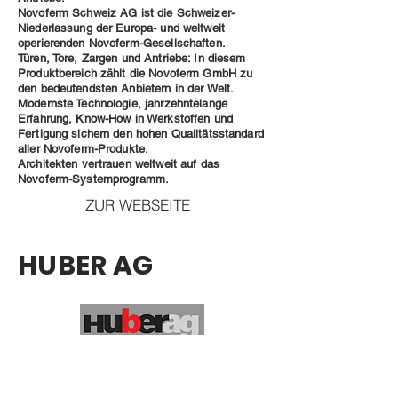
Novoferm Schweiz AG ist die Schweizer-
Niederlassung der Europa- und weltweit
operierenden Novoferm-Gesellschaften.
Türen, Tore, Zargen und Antriebe: In diesem
Produktbereich zählt die Novoferm GmbH zu
den bedeutendsten Anbietern in der Welt.
Modernste Technologie, jahrzehntelange
Erfahrung, Know-How in Werkstoffen und
Fertigung sichern den hohen Qualitätsstandard
aller Novoferm-Produkte.
Architekten vertrauen weltweit auf das
Novoferm-Systemprogramm.
ZUR WEBSEITE
HUBER AG
Seit über 40 Jahren entwickelt und
produziert die Huber AG mit viel
Engagement und Herz in allen Belangen